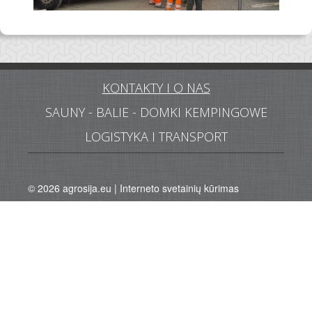
KONTAKTY I O NAS
SAUNY - BALIE - DOMKI KEMPINGOWE
LOGISTYKA I TRANSPORT
© 2026
agrosija.eu
|
Interneto svetainių kūrimas