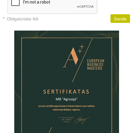
Sende
*
Obligatoriske felt