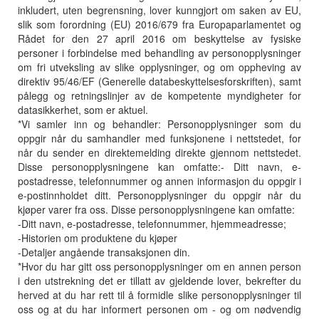
inkludert, uten begrensning, lover kunngjort om saken av EU,
slik som forordning (EU) 2016/679 fra Europaparlamentet og
Rådet for den 27 april 2016 om beskyttelse av fysiske
personer i forbindelse med behandling av personopplysninger
om fri utveksling av slike opplysninger, og om oppheving av
direktiv 95/46/EF (Generelle databeskyttelsesforskriften), samt
pålegg og retningslinjer av de kompetente myndigheter for
datasikkerhet, som er aktuel.
*Vi samler inn og behandler: Personopplysninger som du
oppgir når du samhandler med funksjonene i nettstedet, for
når du sender en direktemelding direkte gjennom nettstedet.
Disse personopplysningene kan omfatte:- Ditt navn, e-
postadresse, telefonnummer og annen informasjon du oppgir i
e-postinnholdet ditt. Personopplysninger du oppgir når du
kjøper varer fra oss. Disse personopplysningene kan omfatte:
-Ditt navn, e-postadresse, telefonnummer, hjemmeadresse;
-Historien om produktene du kjøper
-Detaljer angående transaksjonen din.
*Hvor du har gitt oss personopplysninger om en annen person
i den utstrekning det er tillatt av gjeldende lover, bekrefter du
herved at du har rett til å formidle slike personopplysninger til
oss og at du har informert personen om - og om nødvendig