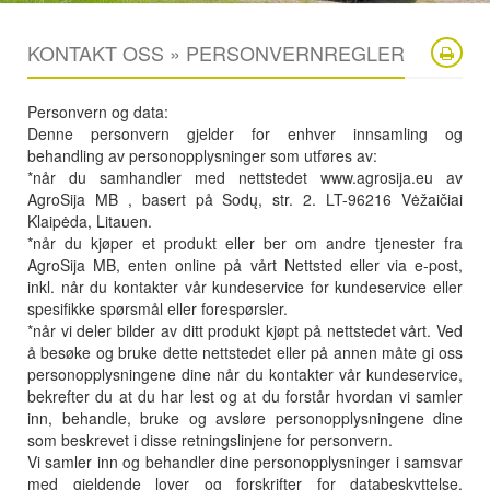
KONTAKT OSS » PERSONVERNREGLER
Personvern og data:
Denne personvern gjelder for enhver innsamling og
behandling av personopplysninger som utføres av:
*når du samhandler med nettstedet www.agrosija.eu av
AgroSija MB , basert på Sodų, str. 2. LT-96216 Vėžaičiai
Klaipėda, Litauen.
*når du kjøper et produkt eller ber om andre tjenester fra
AgroSija MB, enten online på vårt Nettsted eller via e-post,
inkl. når du kontakter vår kundeservice for kundeservice eller
spesifikke spørsmål eller forespørsler.
*når vi deler bilder av ditt produkt kjøpt på nettstedet vårt. Ved
å besøke og bruke dette nettstedet eller på annen måte gi oss
personopplysningene dine når du kontakter vår kundeservice,
bekrefter du at du har lest og at du forstår hvordan vi samler
inn, behandle, bruke og avsløre personopplysningene dine
som beskrevet i disse retningslinjene for personvern.
Vi samler inn og behandler dine personopplysninger i samsvar
med gjeldende lover og forskrifter for databeskyttelse,