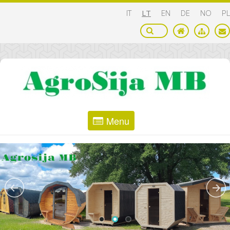
IT
LT
EN
DE
NO
PL
Menu