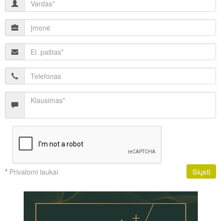
Siųsti
*
Privalomi laukai