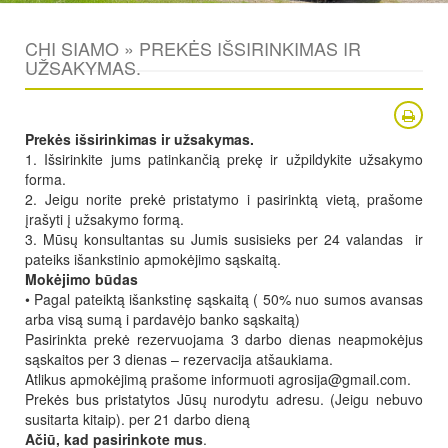
CHI SIAMO » PREKĖS IŠSIRINKIMAS IR
UŽSAKYMAS.
Prekės išsirinkimas ir užsakymas.
1. Išsirinkite jums patinkančią prekę ir užpildykite užsakymo
forma.
2. Jeigu norite prekė pristatymo i pasirinktą vietą, prašome
įrašyti į užsakymo formą.
3. Mūsų konsultantas su Jumis susisieks per 24 valandas ir
pateiks išankstinio apmokėjimo sąskaitą.
Mokėjimo būdas
• Pagal pateiktą išankstinę sąskaitą ( 50% nuo sumos avansas
arba visą sumą i pardavėjo banko sąskaitą)
Pasirinkta prekė rezervuojama 3 darbo dienas neapmokėjus
sąskaitos per 3 dienas – rezervacija atšaukiama.
Atlikus apmokėjimą prašome informuoti
agrosija@gmail.com
.
Prekės bus pristatytos Jūsų nurodytu adresu. (Jeigu nebuvo
susitarta kitaip). per 21 darbo dieną
Ačiū, kad pasirinkote mus
.