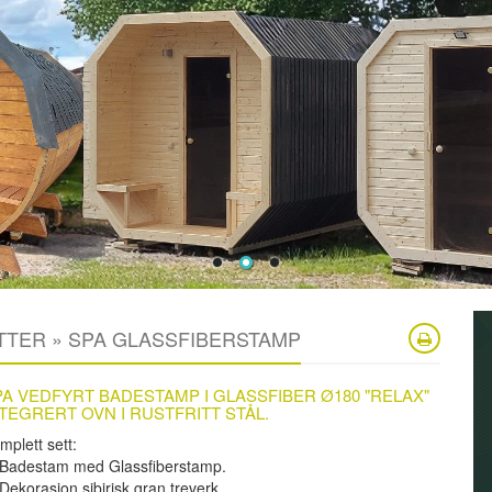
TTER » SPA GLASSFIBERSTAMP
PA VEDFYRT BADESTAMP I GLASSFIBER Ø180 "RELAX"
NTEGRERT OVN I RUSTFRITT STÅL.
mplett sett:
 Badestam med Glassfiberstamp.
 Dekorasjon sibirisk gran treverk