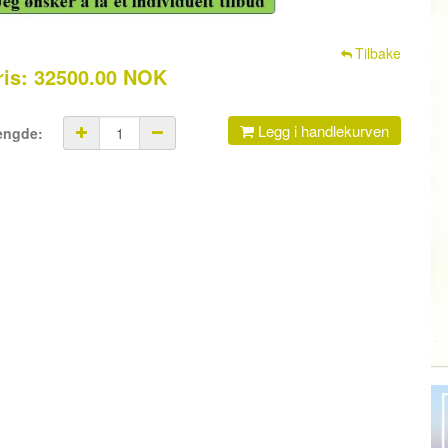
Tilbake
ris: 32500.00 NOK
Legg i handlekurven
engde: