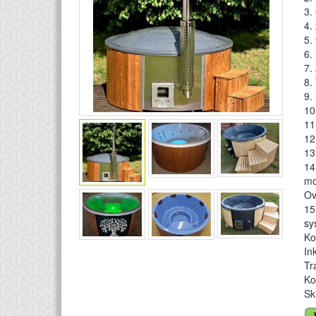
3.
4.
5.
6.
7.
8.
9.
10
11
12
13
14
mo
Ov
15
sy
Ko
In
Tr
Ko
Sk