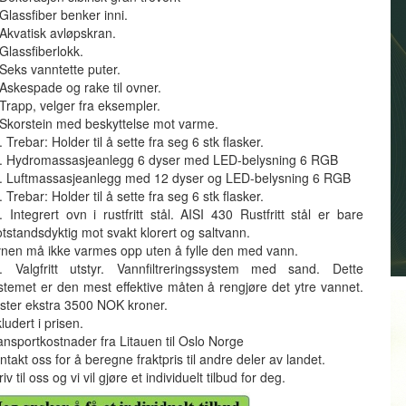
 Glassfiber benker inni.
 Akvatisk avløpskran.
 Glassfiberlokk.
 Seks vanntette puter.
 Askespade og rake til ovner.
 Trapp, velger fra eksempler.
 Skorstein med beskyttelse mot varme.
. Trebar: Holder til å sette fra seg 6 stk flasker.
. Hydromassasjeanlegg 6 dyser med LED-belysning 6 RGB
. Luftmassasjeanlegg med 12 dyser og LED-belysning 6 RGB
. Trebar: Holder til å sette fra seg 6 stk flasker.
. Integrert ovn i rustfritt stål. AISI 430 Rustfritt stål er bare
tstandsdyktig mot svakt klorert og saltvann.
nen må ikke varmes opp uten å fylle den med vann.
. Valgfritt utstyr. Vannfiltreringssystem med sand. Dette
stemet er den mest effektive måten å rengjøre det ytre vannet.
ster ekstra 3500 NOK kroner.
kludert i prisen.
ansportkostnader fra Litauen til Oslo Norge
ntakt oss for å beregne fraktpris til andre deler av landet.
riv til oss og vi vil gjøre et individuelt tilbud for deg.