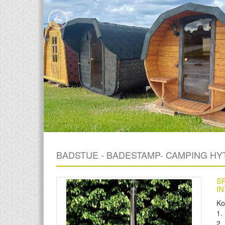
BADSTUE - BADESTAMP- CAMPING HY
S
I
Ko
1.
2.