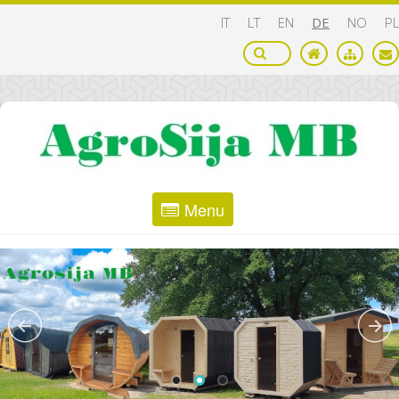
IT
LT
EN
DE
NO
PL
Menu