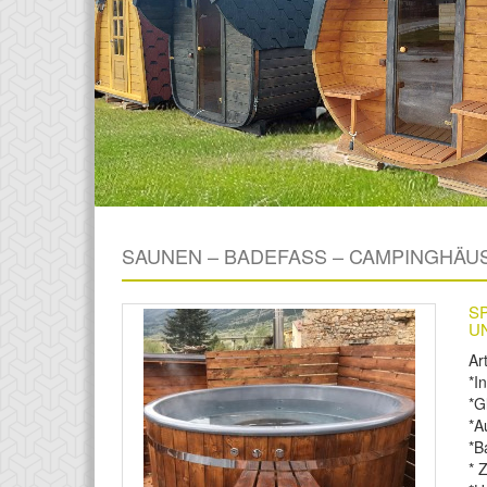
SAUNEN – BADEFASS – CAMPINGHÄU
S
U
Ar
*I
*G
*A
*B
* 