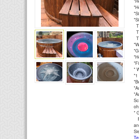
*H
*H
*S
*S
Tr
Tr
Tr
*W
*G
*H
*F
* 
*1
*B
*A
*
Sc
oh
* 
Fü
an
Si
Te