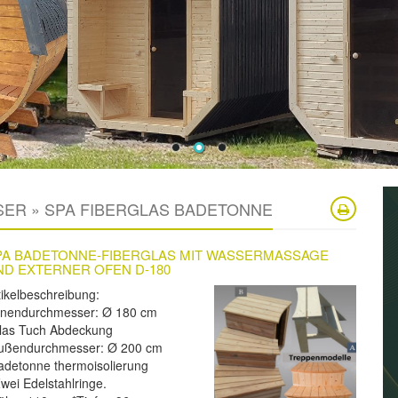
SER » SPA FIBERGLAS BADETONNE
PA BADETONNE-FIBERGLAS MIT WASSERMASSAGE
ND EXTERNER OFEN D-180
tikelbeschreibung:
nnendurchmesser: Ø 180 cm
las Tuch Abdeckung
ußendurchmesser: Ø 200 cm
adetonne thermoisolierung
Zwei Edelstahlringe.