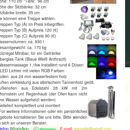
öhe: 110 cm *Tiefe: 96 cm
öhe der Sitzbänke: 32 cm
itzbänke breite: 35 cm
ie können eine Treppe wählen.
eppen Typ (A) im Preis inbegriffen.
eppen Typ (B) Aufpreis 120 (€)
eppen Typ (C) Aufpreis 90 (€)
asservolumen: ca. 930 l
esamtgewicht: ca. 170 kg
olzregal Minibar, für ein Getränke
iberglas-Tank (Blaue Weiß Anthrazit)
Wassermassage 1,1kw installiert rund 6 Düsen
 LED Lichter mit vielen RGB Farben
oden: aus 24 mm wasserfestem holz
ußen verkleidung aus sibirischem Tannenholz geölt.
Außenofen aus Edelstahl 28 kW mit 2m
hornstein unt Regenhaub (der Ofen kann nicht
ne Wasser aufgeheizt werden)
Geliefert komplettiert und montiert
r weitere Informationen oder ein persönliches
gebote kontaktieren Sie uns bitte. Bitte wenden
e sich an unseren Berater.
lefon
WhatsApp
E-mail:
agrosija@gmail.com