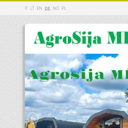
IT
LT
EN
DE
NO
PL